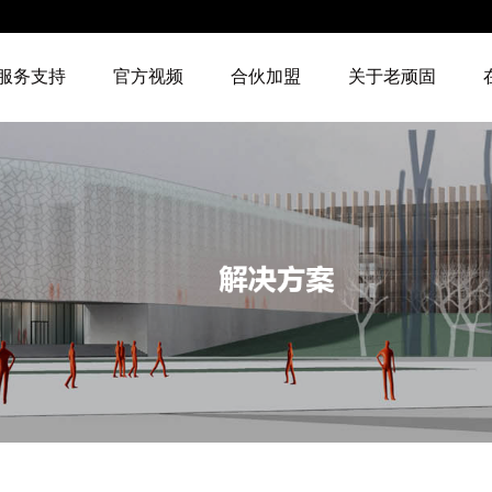
服务支持
官方视频
合伙加盟
关于老顽固