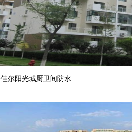
泰佳尔阳光城厨卫间防水