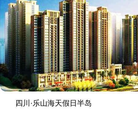
四川·乐山海天假日半岛