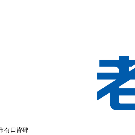
市有口皆碑