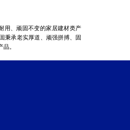
耐用、顽固不变的家居建材类产
固秉承老实厚道、顽强拼搏、固
产品。