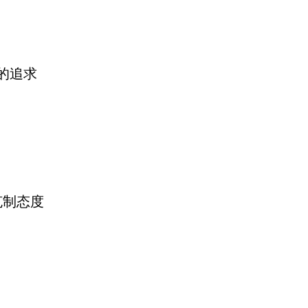
的追求
克制态度