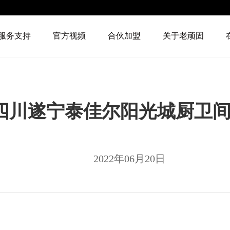
服务支持
官方视频
合伙加盟
关于老顽固
四川遂宁泰佳尔阳光城厨卫
2022年06月20日