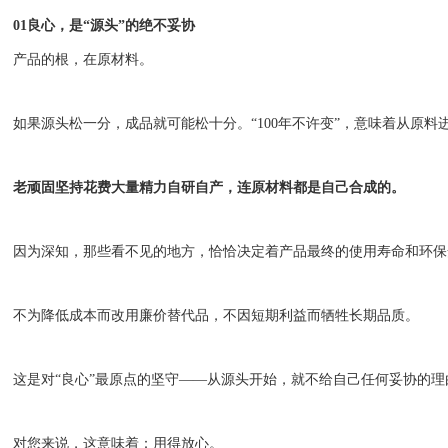
01
良心，是
“源头”的绝不妥协
产品的根，在原材料。
如果源头松一分，成品就可能松十分。
“100年不许变”，意味着从原
老顽固坚持
花费大量精力自研自产，连原材料都是自己合成的
。
因为
深知，那些看不见的地方，恰恰决定着产品最终的使用寿命和环保
不为降低成本而改用廉价替代品，不因短期利益而牺牲长期品质。
这是对
“良心”最原点的坚守——从源头开始，就不给自己任何妥协的理
对您来说，这意味着：
用得放心。