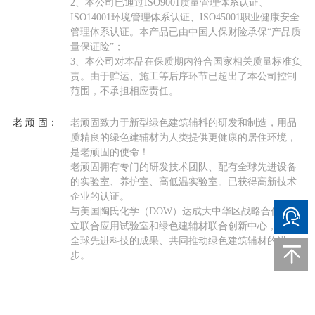
2、本公司已通过ISO9001质量管理体系认证、
ISO14001环境管理体系认证、ISO45001职业健康安全
管理体系认证。本产品已由中国人保财险承保“产品质
量保证险”；
3、本公司对本品在保质期内符合国家相关质量标准负
责。由于贮运、施工等后序环节已超出了本公司控制
范围，不承担相应责任。
老 顽 固：
老顽固致力于新型绿色建筑辅料的研发和制造，用品
质精良的绿色建辅材为人类提供更健康的居住环境，
是老顽固的使命！
老顽固拥有专门的研发技术团队、配有全球先进设备
的实验室、养护室、高低温实验室。已获得高新技术
企业的认证。
与美国陶氏化学（DOW）达成大中华区战略合作，建
立联合应用试验室和绿色建辅材联合创新中心，同享
全球先进科技的成果、共同推动绿色建筑辅材的进
步。