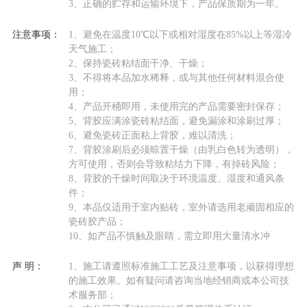
3、正确的贮存和运输环境下，产品保质期为一年。
注意事项：
1、避免在温度10℃以下或相对湿度在85%以上等湿冷
天气施工；
2、保持瓷砖粘结面干净、干燥；
3、不得将本品加水稀释，或与其他任何材料混合使
用；
4、产品开桶即用，未使用完的产品需要密封保存；
5、背胶应满涂瓷砖粘结面，避免漏涂和涂刷过厚；
6、避免瓷砖正面粘上背胶，难以清洗；
7、背胶涂刷后必须晾置干燥（由乳白色转为透明），
方可使用，否则会导致粘结力下降，有掉砖风险；
8、背胶的干燥时间取决于环境温度、湿度和通风条
件；
9、本品仅适用于室内贴砖，室外请选用老顽固相应的
瓷砖胶产品；
10、如产品不慎触及眼睛，需立即用大量清水冲
声 明：
1、施工请遵照标准施工工艺及注意事项，以获得理想
的施工效果。如有疑问请咨询当地经销商或本公司技
术服务部；