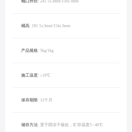
桶口外径:
241.5±3mm/150±3mm
桶高:
181.5±3mm/154±3mm
产品规格:
5kg/1kg
施工温度:
≥10℃
保存期限:
12个月
储存方法:
置于阴凉干燥处，贮存温度5∼40℃