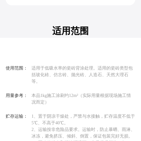
适用范围
使用范围：
适用于低吸水率的瓷砖背涂处理。适用的瓷砖类型包
括玻化砖、仿古砖、抛光砖、人造石、天然大理石
等。
用量参考：
本品1kg施工涂刷约12m²（实际用量根据现场施工情
况而定）
贮存运输：
1、置于阴凉干燥处，严禁与水接触，贮存温度不低于
5℃、不高于40℃。
2、运输按非危险品要求。运输时，防止暴晒、雨淋、
冰冻，避免挤压、倾斜、倒置，保证包装完好无损。