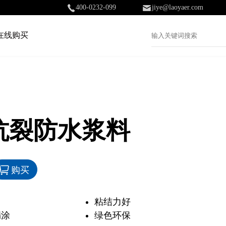
400-0232-099
jiye@laoyaer.com
在线购买
抗裂防水浆料
购买
粘结力好
漏涂
绿色环保