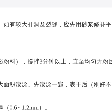
。如有较大孔洞及裂缝，应先用砂浆修补平
袋粉料），搅拌3分钟以上，直至均匀无粉
大面积滚涂。先滚涂一遍，表干后（刚好不
.6∼1.2mm）。